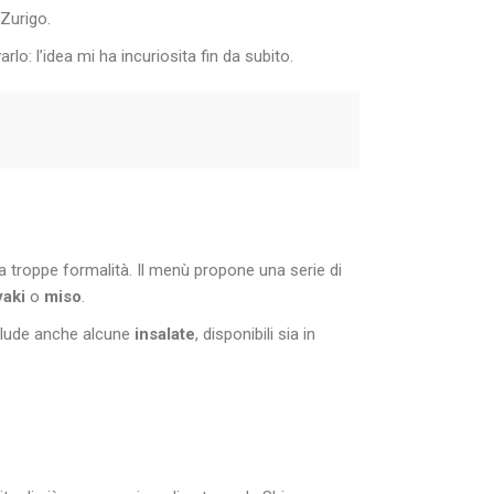
 Zurigo.
lo: l’idea mi ha incuriosita fin da subito.
 troppe formalità. Il menù propone una serie di
yaki
o
miso
.
include anche alcune
insalate
, disponibili sia in