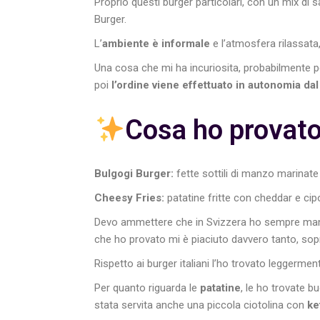
Proprio questi burger particolari, con un mix di 
Burger.
L’
ambiente è informale
e l’atmosfera rilassata
Una cosa che mi ha incuriosita, probabilmente pe
poi
l’ordine viene effettuato in autonomia dal
Cosa ho provato
Bulgogi Burger:
fette sottili di manzo marinate L
Cheesy Fries:
patatine fritte con cheddar e cipol
Devo ammettere che in Svizzera ho sempre mang
che ho provato mi è piaciuto davvero tanto, sop
Rispetto ai burger italiani l’ho trovato leggermen
Per quanto riguarda le
patatine
, le ho trovate 
stata servita anche una piccola ciotolina con
ke