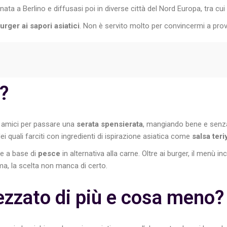
nata a Berlino e diffusasi poi in diverse città del Nord Europa, tra cui
urger ai sapori asiatici
. Non è servito molto per convincermi a provar
?
li amici per passare una
serata spensierata
, mangiando bene e senza
dei quali farciti con ingredienti di ispirazione asiatica come
salsa teri
e a base di
pesce
in alternativa alla carne. Oltre ai burger, il menù 
a, la scelta non manca di certo.
ezzato di più e cosa meno?