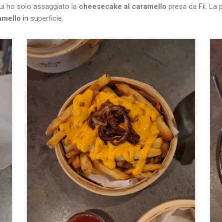
cui ho solo assaggiato la
cheesecake al caramello
presa da Fil. La 
amello
in superficie.