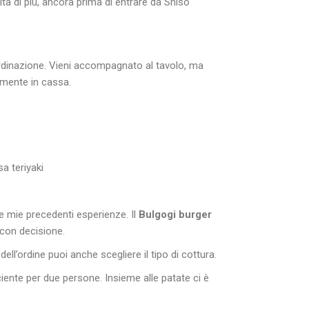
ita di più, ancora prima di entrare da Shiso
 ordinazione. Vieni accompagnato al tavolo, ma
tamente in cassa.
sa teriyaki
e mie precedenti esperienze. Il
Bulgogi burger
 con decisione.
dell’ordine puoi anche scegliere il tipo di cottura.
ciente per due persone. Insieme alle patate ci è