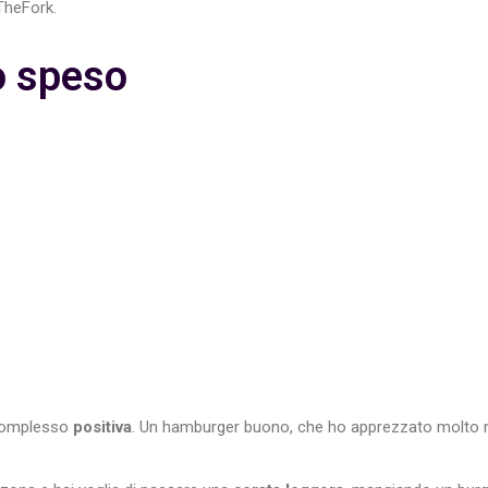
TheFork.
o speso
 complesso
positiva
. Un hamburger buono, che ho apprezzato molto 