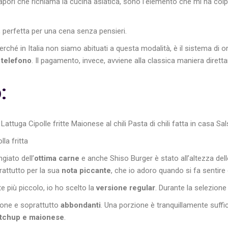
sapori che richiama la cucina asiatica, sono l’elemento che mi ha colp
, perfetta per una cena senza pensieri.
rché in Italia non siamo abituati a questa modalità, è il sistema di
 telefono
. Il pagamento, invece, avviene alla classica maniera diret
:
attuga Cipolle fritte Maionese al chili Pasta di chili fatta in casa Sal
la fritta
iato dell’
ottima carne
e anche Shiso Burger è stato all’altezza dell
rattutto per la sua
nota piccante
, che io adoro quando si fa sentire
te più piccolo, io ho scelto la
versione regular
. Durante la selezione 
buone e soprattutto
abbondanti
. Una porzione è tranquillamente suffi
tchup e maionese
.