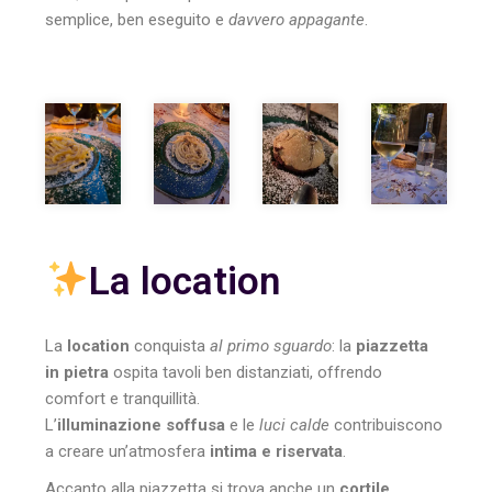
semplice, ben eseguito e
davvero appagante
.
La location
La
location
conquista
al primo sguardo
: la
piazzetta
in pietra
ospita tavoli ben distanziati, offrendo
comfort e tranquillità.
L’
illuminazione soffusa
e le
luci calde
contribuiscono
a creare un’atmosfera
intima e riservata
.
Accanto alla piazzetta si trova anche un
cortile