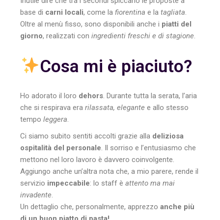
Inutile dire che tra i secondi spiccano le proposte a
base di
carni locali
, come la
fiorentina
e la
tagliata
.
Oltre al menù fisso, sono disponibili anche i
piatti del
giorno
, realizzati con
ingredienti freschi e di stagione
.
Cosa mi è piaciuto?
Ho adorato il loro
dehors
. Durante tutta la serata, l’aria
che si respirava era
rilassata, elegante
e allo stesso
tempo
leggera
.
Ci siamo subito sentiti accolti grazie alla
deliziosa
ospitalità del personale
. Il sorriso e l’entusiasmo che
mettono nel loro lavoro è davvero coinvolgente.
Aggiungo anche un’altra nota che, a mio parere, rende il
servizio
impeccabile
: lo staff è
attento ma mai
invadente
.
Un dettaglio che, personalmente, apprezzo
anche più
di un buon piatto di pasta!