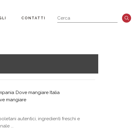
GLI
CONTATTI
a
mpania
Dove mangiare Italia
ove mangiare
letani autentici, ingredienti freschi e
ale ...