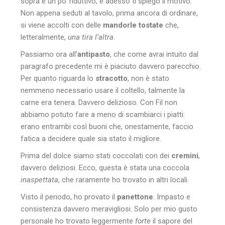
sopra è un po’ riduttivo, e adesso ti spiego il motivo.
Non appena seduti al tavolo, prima ancora di ordinare,
si viene accolti con delle
mandorle tostate
che,
letteralmente,
una tira l’altra
.
Passiamo ora all’
antipasto
, che come avrai intuito dal
paragrafo precedente mi è piaciuto davvero parecchio.
Per quanto riguarda lo
stracotto
, non è stato
nemmeno necessario usare il coltello, talmente la
carne era tenera. Davvero delizioso. Con Fil non
abbiamo potuto fare a meno di scambiarci i piatti:
erano entrambi così buoni che, onestamente, faccio
fatica a decidere quale sia stato il migliore.
Prima del dolce siamo stati coccolati con dei
cremini
,
davvero deliziosi. Ecco, questa è stata una coccola
inaspettata
, che raramente ho trovato in altri locali.
Visto il periodo, ho provato il
panettone
. Impasto e
consistenza davvero meravigliosi. Solo per mio gusto
personale ho trovato leggermente
forte
il sapore del