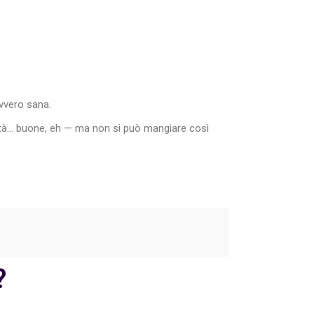
vvero sana.
arità… buone, eh — ma non si può mangiare così
?