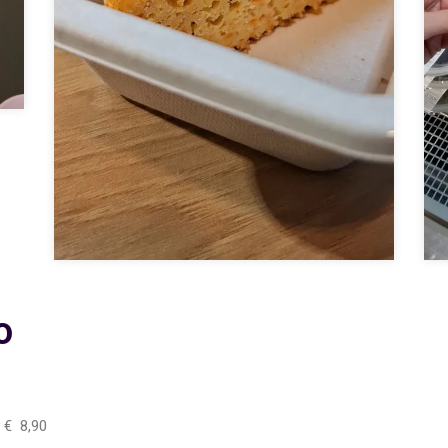
o
 € 8,90