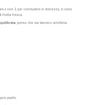
iani e non. E per concludere in dolcezza, ci sono
 frutta fresca.
uilibrata
, penso che sia davvero un’ottima
prio piatto.