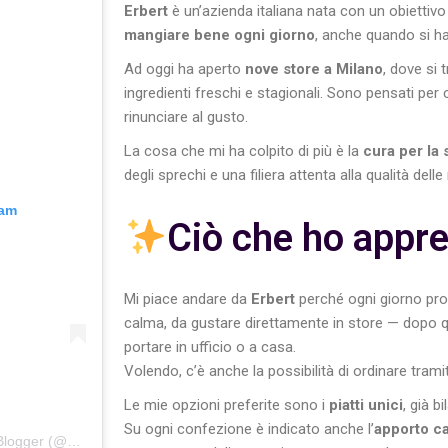
Erbert
è un’azienda italiana nata con un obietti
mangiare bene ogni giorno
, anche quando si h
Ad oggi ha aperto
nove store a Milano
, dove si 
ingredienti freschi e stagionali. Sono pensati pe
rinunciare al gusto.
La cosa che mi ha colpito di più è la
cura per la 
degli sprechi e una filiera attenta alla qualità dell
ram
Ciò che ho appre
Mi piace andare da
Erbert
perché ogni giorno pro
calma, da gustare direttamente in store — dopo
portare in ufficio o a casa.
Volendo, c’è anche la possibilità di ordinare tram
Le mie opzioni preferite sono i
piatti unici
, già b
Su ogni confezione è indicato anche l’
apporto ca
Un post condiviso da Arianna Zafarana | Food Blogger (@cake_on_cloud)