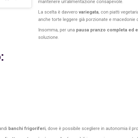
mantenere un’alimentazione consapevole.
La scelta è davvero
variegata
, con piatti vegetar
anche torte leggere già porzionate e macedonie di
Insomma, per una
pausa pranzo completa ed eq
soluzione.
:
randi
banchi frigoriferi
, dove è possibile scegliere in autonomia il pro