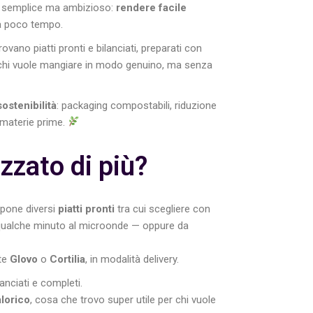
vo semplice ma ambizioso:
rendere facile
a poco tempo.
trovano piatti pronti e bilanciati, preparati con
r chi vuole mangiare in modo genuino, ma senza
sostenibilità
: packaging compostabili, riduzione
e materie prime.
zzato di più?
pone diversi
piatti pronti
tra cui scegliere con
 qualche minuto al microonde — oppure da
ite
Glovo
o
Cortilia
, in modalità delivery.
ilanciati e completi.
lorico
, cosa che trovo super utile per chi vuole