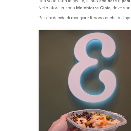
Una volta fatta la scelta, si può
scaldare il pas
Nello store in zona
Melchiorre Gioia
, dove sono
Per chi decide di mangiare lì, sono anche a dis