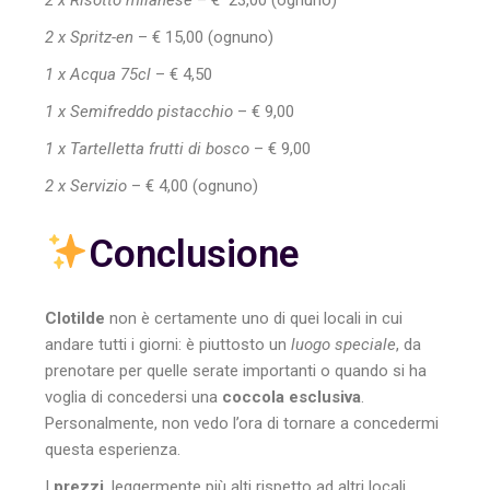
2 x Spritz-en
– € 15,00 (ognuno)
1 x Acqua 75cl
– € 4,50
1 x Semifreddo pistacchio
– € 9,00
1 x Tartelletta frutti di bosco
– € 9,00
2 x Servizio
– € 4,00 (ognuno)
Conclusione
Clotilde
non è certamente uno di quei locali in cui
andare tutti i giorni: è piuttosto un
luogo speciale
, da
prenotare per quelle serate importanti o quando si ha
voglia di concedersi una
coccola esclusiva
.
Personalmente, non vedo l’ora di tornare a concedermi
questa esperienza.
I
prezzi
, leggermente più alti rispetto ad altri locali,